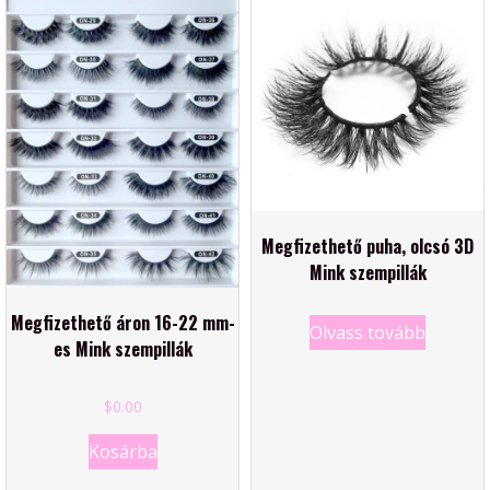
Megfizethető puha, olcsó 3D
Mink szempillák
Megfizethető áron 16-22 mm-
Olvass tovább
es Mink szempillák
$
0.00
Kosárba