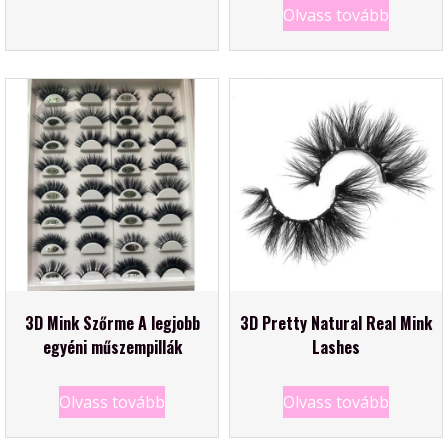
Olvass tovább
3D Mink Szőrme A legjobb
3D Pretty Natural Real Mink
egyéni műszempillák
Lashes
Olvass tovább
Olvass tovább