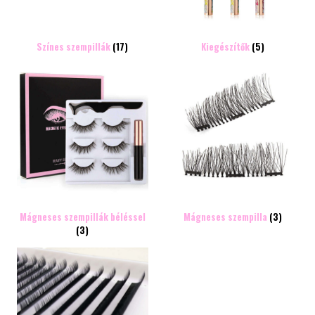
Színes szempillák
(17)
Kiegészítők
(5)
Mágneses szempillák béléssel
Mágneses szempilla
(3)
(3)