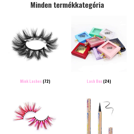
Minden termékkategória
Mink Lashes
(72)
Lash Box
(24)