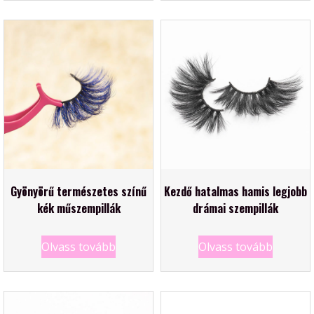
Gyönyörű természetes színű
Kezdő hatalmas hamis legjobb
kék ​​műszempillák
drámai szempillák
Olvass tovább
Olvass tovább