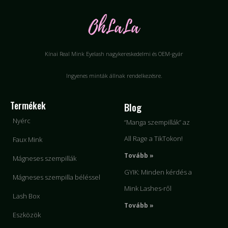
Kínai Real Mink Eyelash nagykereskedelmi és OEM-gyár
Ingyenes minták állnak rendelkezésre.
Termékek
Blog
Nyérc
“Manga szempillák” az
All Rage a TikTokon!
Faux Mink
Tovább »
Mágneses szempillák
GYIK: Minden kérdés a
Mágneses szempilla béléssel
Mink Lashes-ről
Lash Box
Tovább »
Eszközök