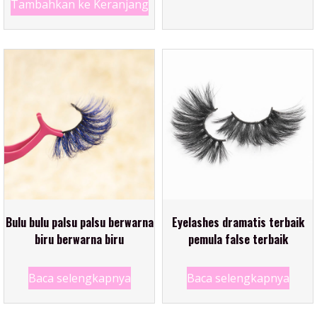
Tambahkan ke Keranjang
Bulu bulu palsu palsu berwarna
Eyelashes dramatis terbaik
biru berwarna biru
pemula false terbaik
Baca selengkapnya
Baca selengkapnya