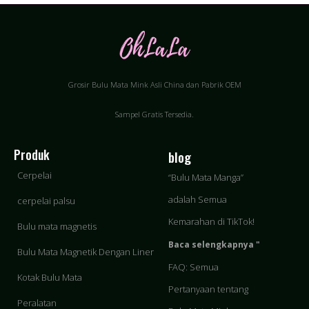
Grosir Bulu Mata Mink Asli China dan Pabrik OEM
Sampel Gratis Tersedia.
Produk
blog
Cerpelai
“Bulu Mata Manga”
adalah Semua
cerpelai palsu
Kemarahan di TikTok!
Bulu mata magnetis
Baca selengkapnya "
Bulu Mata Magnetik Dengan Liner
FAQ: Semua
Kotak Bulu Mata
Pertanyaan tentang
Peralatan