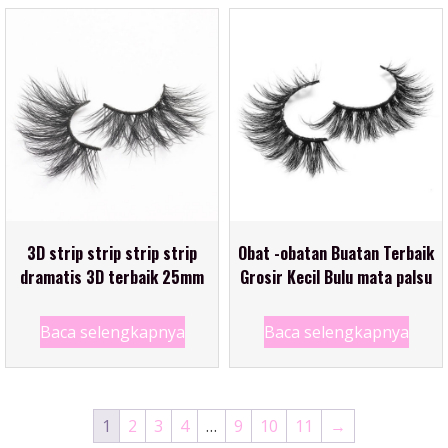
3D strip strip strip strip
Obat -obatan Buatan Terbaik
dramatis 3D terbaik 25mm
Grosir Kecil Bulu mata palsu
Baca selengkapnya
Baca selengkapnya
1
2
3
4
…
9
10
11
→