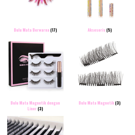
Bulu Mata Berwarna
(17)
Aksesoris
(5)
Bulu Mata Magnetik dengan
Bulu Mata Magnetik
(3)
Liner
(3)