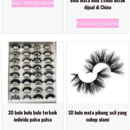
Bulu mata bulu 25mm untuk
Baca selengkapnya
dijual di China
Baca selengkapnya
3D bulu bulu bulu terbaik
3D bulu mata pikung asli yang
individu palsu palsu
cukup alami