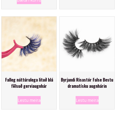
Bæta í körfu
Falleg náttúrulega lituð blá
Byrjandi Risastór False Bestu
fölsuð gerviaugnhár
dramatísku augnhárin
Lestu meira
Lestu meira