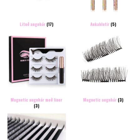
Lituð augnhár
(17)
Aukahlutir
(5)
Magnetic augnhár með liner
Magnetic augnhár
(3)
(3)