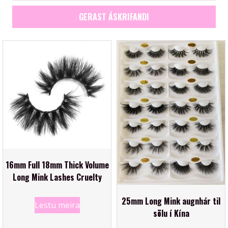
GERAST ÁSKRIFANDI
16mm Full 18mm Thick Volume
Long Mink Lashes Cruelty
25mm Long Mink augnhár til
Lestu meira
sölu í Kína