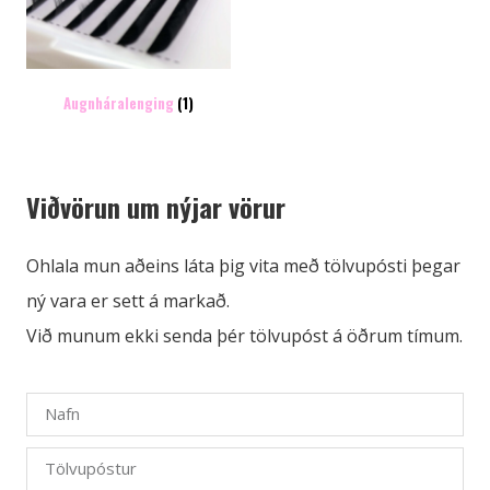
Augnháralenging
(1)
Viðvörun um nýjar vörur
Ohlala mun aðeins láta þig vita með tölvupósti þegar
ný vara er sett á markað.
Við munum ekki senda þér tölvupóst á öðrum tímum.