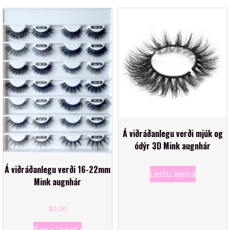
Á viðráðanlegu verði mjúk og
ódýr 3D Mink augnhár
Á viðráðanlegu verði 16-22mm
Lestu meira
Mink augnhár
$
0.00