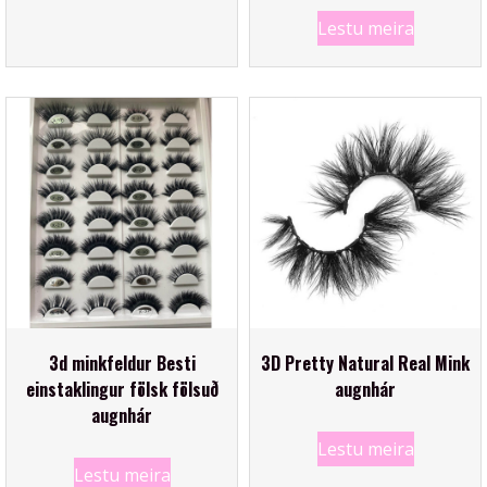
Lestu meira
3d minkfeldur Besti
3D Pretty Natural Real Mink
einstaklingur fölsk fölsuð
augnhár
augnhár
Lestu meira
Lestu meira