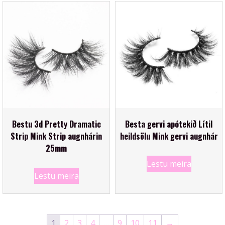
Bestu 3d Pretty Dramatic
Besta gervi apótekið Lítil
Strip Mink Strip augnhárin
heildsölu Mink gervi augnhár
25mm
Lestu meira
Lestu meira
1
2
3
4
…
9
10
11
→