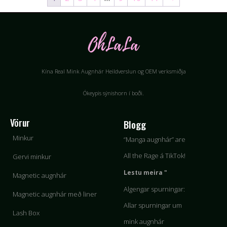
Kína Real Mink Augnhár Heildverslun og OEM verksmiðja
Ókeypis sýnishorn í boði.
Vörur
Blogg
Minkur
“Manga augnhár” are
All the Rage á TikTok!
Gervi minkur
Lestu meira "
Magnetic augnhár
Algengar spurningar:
Magnetic augnhár með liner
Allar spurningar um
Lash Box
mink augnhár