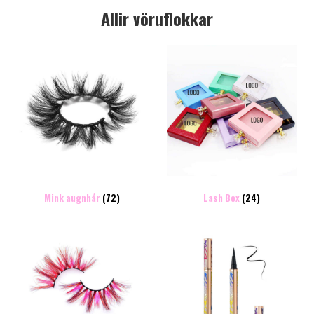
Allir vöruflokkar
Mink augnhár
(72)
Lash Box
(24)