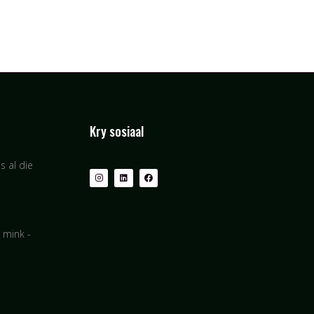
Kry sosiaal
s al die
r mink -