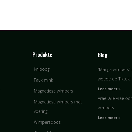
Produkte
Blog
Knipoog
“Manga wimpers” i
woede op Tiktok!
Faux mink
Lees meer »
-
Magnetiese wimpers
Vrae: Alle vrae oo
Magnetiese wimpers met
wimpers
voering
Lees meer »
Wimpersdoos