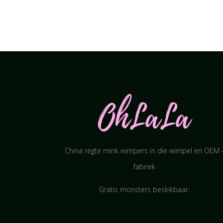
China regte mink wimpers in die wimpel en OEM 
fabriek
Gratis monsters beskikbaar.