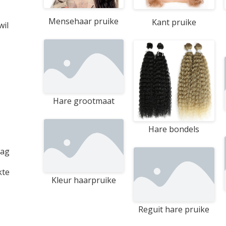
Mensehaar pruike
Kant pruike
wil
Hare grootmaat
Hare bondels
aag
kte
Kleur haarpruike
Reguit hare pruike