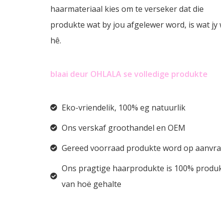
haarmateriaal kies om te verseker dat die
produkte wat by jou afgelewer word, is wat jy 
hê.
blaai deur OHLALA se volledige produkte
Eko-vriendelik, 100% eg natuurlik
Ons verskaf groothandel en OEM
Gereed voorraad produkte word op aanvr
Ons pragtige haarprodukte is 100% produ
van hoë gehalte