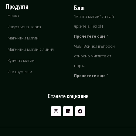
Продукти
Блог
Норка
“Манга мигли” са най-
ярките в TikTok!
Изкуствена норка
Прочетете още "
Магнитни мигли
ЧЗВ: Всички въпроси
Магнитни мигли с линия
относно миглите от
Кутия за мигли
норка
Инструменти
Прочетете още "
Станете социални