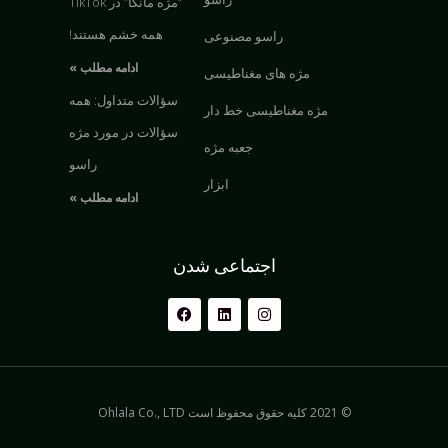
“مژه مانگا” در TikTok
همه خشم هستند!
راسو مصنوعی
ادامه مطلب »
مژه های مغناطیسی
سؤالات متداول: همه
مژه مغناطیسی خط دار
سؤالات در مورد مژه
جعبه مژه
راسو
ابزار
ادامه مطلب »
اجتماعی شدن
© 2021 کلیه حقوق محفوظ است Ohlala Co., LTD