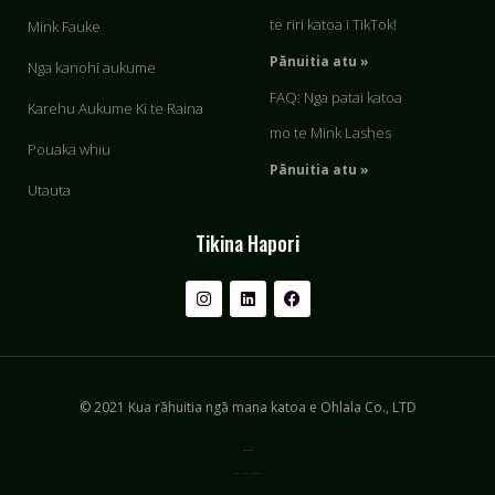
te riri katoa i TikTok!
Mink Fauke
Pānuitia atu »
Nga kanohi aukume
FAQ: Nga patai katoa
Karehu Aukume Ki te Raina
mo te Mink Lashes
Pouaka whiu
Pānuitia atu »
Utauta
Tikina Hapori
© 2021 Kua rāhuitia ngā mana katoa e Ohlala Co., LTD
Privacy & Policy
Nga Ture Whakamahi