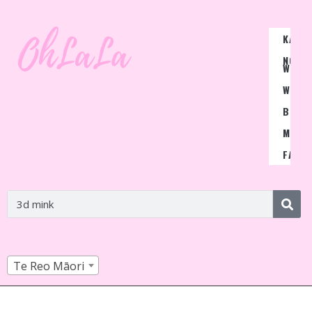
KAING
NGA
WHIU
WIGS
BLOG
MŌ
FAQ
Te Reo Māori