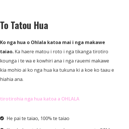
To Tatou Hua
Ko nga hua o Ohlala katoa mai i nga makawe
taiao.
Ka haere matou i roto i nga tikanga tirotiro
kounga i te wa e kowhiri ana i nga rauemi makawe
kia mohio ai ko nga hua ka tukuna ki a koe ko taau e
hiahia ana.
tirotirohia nga hua katoa a OHLALA
He pai te taiao, 100% te taiao