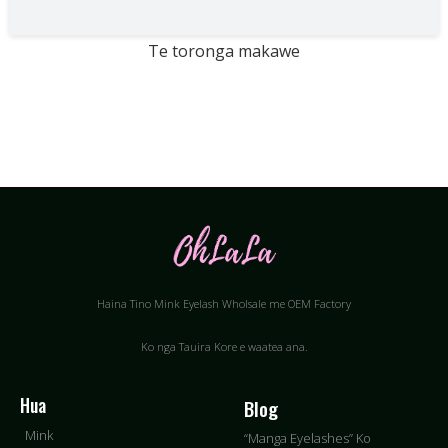
Te toronga makawe
Haina Tino Mink Eyelash Wholsale me OEM Factory
Ko nga Tauira Kore e waatea ana.
Hua
Blog
Mink
“Manga Eyelashes” Ko