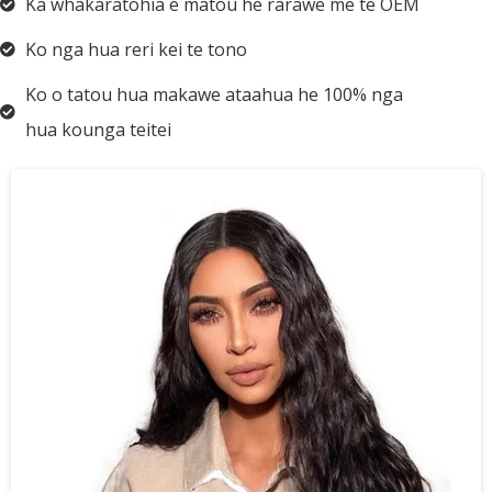
Ka whakaratohia e matou he rarawe me te OEM
Ko nga hua reri kei te tono
Ko o tatou hua makawe ataahua he 100% nga
hua kounga teitei