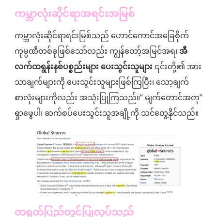
ကမ္ဘာလုံးဆိုင်ရာအရင်းအမြစ်
ကမ္ဘာလုံးဆိုင်ရာရင်းမြစ်သည် ဟောင်ကောင်အခြေစိုက်
ကုမ္ပဏီတစ်ခုဖြစ်သော်လည်း ကျွန်တော့်အမြင်အရ၊
အီ
လက်ထရွန်းနစ်ပစ္စည်းများ ပေးသွင်းသူများ
၎င်းတို့၏ အား
သာချက်များကို ပေးသွင်းသူများဖြစ်ကြပြီး၊ သော့ချက်
စာလုံးများကိုလည်း အသုံးပြုကြသည်။” မျက်တောင်အတု”
ရှာဖွေပါ၊ ဆက်စပ်ပေးသွင်းသူအချို့ကို သင်တွေ့နိုင်သည်။
တရုတ်ပြည်တွင်ပြုလုပ်သည်