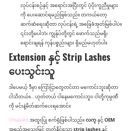
လုပ်ငန်းစဉ်နှင့် အရောင်းအပြီးတွင် ပံ့ပိုးကူညီမှုများ
ကို ပေးဆောင်ရမည်ဖြစ်သည်။ တကယ်တော့
ဆက်ဆံရေးဆိုတာ လုပ်ငန်းရဲ့ အခြေခံအုတ်မြစ်ပါပဲ။
၎င်းတို့မပါဘဲ၊ ကျွန်ုပ်တို့တွင် ဖောက်သည်မရှိ၊
ရောင်းချရန် ကုန်ပစ္စည်းများ ရှိမည်မဟုတ်ပါ။
Extension နှင့် Strip Lashes
ပေးသွင်းသူ
ဒါပေမယ့် ဒီမှာ ကြော်ငြာတွေတင်တာ မကောင်းဘူးဆိုတာ
ငါသိတယ်။… ဟုတ်တယ် ငါနေမကောင်းဘူး၊ ငါတို့ကုမ္ပဏီ
ကို မင်းနဲ့မိတ်ဆက်ပေးရအောင်။
Ohlalaltd
အထူးပြု စက်ရုံဖြစ်ပါသည်။
လက္
နှင့်
OEM
အရည်အသွေးမြင့် တတ်နိုင်သော
strip lashes
နှင့်