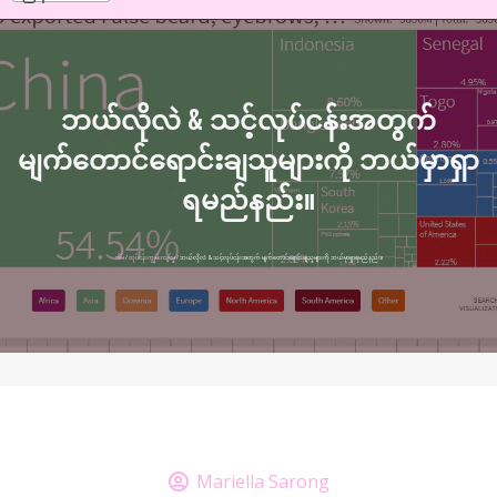
ဘယ်လိုလဲ & သင့်လုပ်ငန်းအတွက်
မျက်တောင်ရောင်းချသူများကို ဘယ်မှာရှာ
ရမည်နည်း။
အိမ်
/
လုပ်ငန်းကျွမ်းကျင်မှု
/ ဘယ်လိုလဲ & သင့်လုပ်ငန်းအတွက် မျက်တောင်ရောင်းချသူများကို ဘယ်မှာရှာရမည်နည်း။
Mariella Sarong