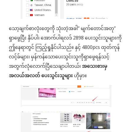
သော့ချက်စာလုံးတွေကို သုံးတဲ့အခါ” မျက်တောင်အတု”
ရှာဖွေပြီး နှိပ်ပါ၊ အောက်ပါရလဒ် 2898 ပေးသွင်းသူများကို
ဤနေရာတွင် ကြည့်ရှုနိုင်ပါသည်။ နှင့် 4800pcs ထုတ်ကုန်
လင့်ခ်များ၊ မှန်ကန်သောပေးသွင်းသူကိုရှာဖွေရန်သင့်
အတွက်လုံလောက်ပြီသေချာပါတယ်၊
အသေးစားမှ
အလယ်အလတ် ပေးသွင်းသူများ
ဟိုမှာ။