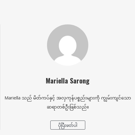
Mariella Sarong
Mariella သည် မိတ်ကပ်နှင့် အလှကုန်ပစ္စည်းများကို ကျွမ်းကျင်သော
ဆရာတစ်ဦးဖြစ်သည်။
ပိုပြီးဖတ်ပါ