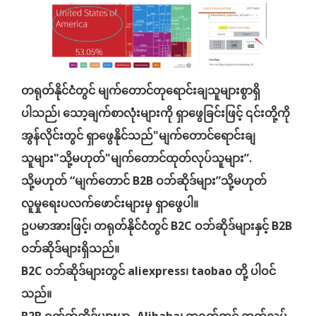
တရုတ်နိုင်ငံတွင် မျက်တောင်တုရောင်းချသူများစွာရှိ
ပါသည်၊ သော့ချက်စာလုံးများကို ရှာဖွေခြင်းဖြင့် ၎င်းတို့ကို
အွန်လိုင်းတွင် ရှာဖွေနိုင်သည်"
မျက်တောင်ရောင်းချ
သူများ
"သို့မဟုတ်"
မျက်တောင်ထုတ်လုပ်သူများ
”.
သို့မဟုတ် “မျက်တောင် B2B ဝဘ်ဆိုဒ်များ”သို့မဟုတ်
လူမှုရေးပလက်ဖောင်းများမှ ရှာဖွေပါ။
ဥပမာအားဖြင့်၊ တရုတ်နိုင်ငံတွင် B2C ဝဘ်ဆိုဒ်များနှင့် B2B
ဝဘ်ဆိုဒ်များရှိသည်။
B2C ဝဘ်ဆိုဒ်များတွင် aliexpress၊ taobao တို့ ပါဝင်
သည်။