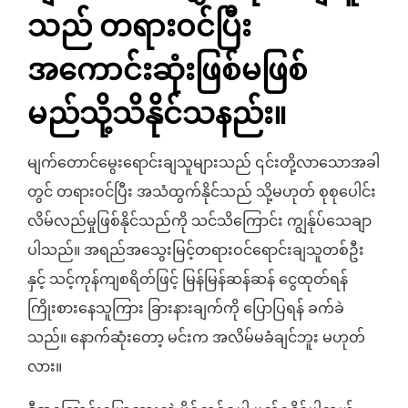
သည် တရားဝင်ပြီး
အကောင်းဆုံးဖြစ်မဖြစ်
မည်သို့သိနိုင်သနည်း။
မျက်တောင်မွေးရောင်းချသူများသည် ၎င်းတို့လာသောအခါ
တွင် တရားဝင်ပြီး အသံထွက်နိုင်သည် သို့မဟုတ် စုစုပေါင်း
လိမ်လည်မှုဖြစ်နိုင်သည်ကို သင်သိကြောင်း ကျွန်ုပ်သေချာ
ပါသည်။ အရည်အသွေးမြင့်တရားဝင်ရောင်းချသူတစ်ဦး
နှင့် သင့်ကုန်ကျစရိတ်ဖြင့် မြန်မြန်ဆန်ဆန် ငွေထုတ်ရန်
ကြိုးစားနေသူကြား ခြားနားချက်ကို ပြောပြရန် ခက်ခဲ
သည်။ နောက်ဆုံးတော့ မင်းက အလိမ်မခံချင်ဘူး မဟုတ်
လား။