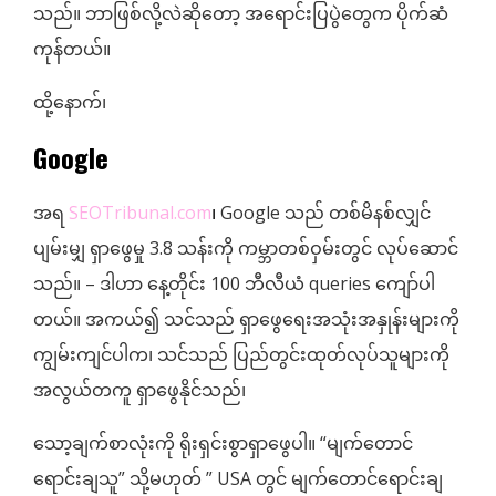
သည်။ ဘာဖြစ်လို့လဲဆိုတော့ အရောင်းပြပွဲတွေက ပိုက်ဆံ
ကုန်တယ်။
ထို့နောက်၊
Google
အရ
SEOTribunal.com
၊
Google သည် တစ်မိနစ်လျှင်
ပျမ်းမျှ ရှာဖွေမှု 3.8 သန်းကို ကမ္ဘာတစ်ဝှမ်းတွင် လုပ်ဆောင်
သည်။ – ဒါဟာ နေ့တိုင်း 100 ဘီလီယံ queries ကျော်ပါ
တယ်။ အကယ်၍ သင်သည် ရှာဖွေရေးအသုံးအနှုန်းများကို
ကျွမ်းကျင်ပါက၊ သင်သည် ပြည်တွင်းထုတ်လုပ်သူများကို
အလွယ်တကူ ရှာဖွေနိုင်သည်၊
သော့ချက်စာလုံးကို ရိုးရှင်းစွာရှာဖွေပါ။ “မျက်တောင်
ရောင်းချသူ” သို့မဟုတ် ” USA တွင် မျက်တောင်ရောင်းချ