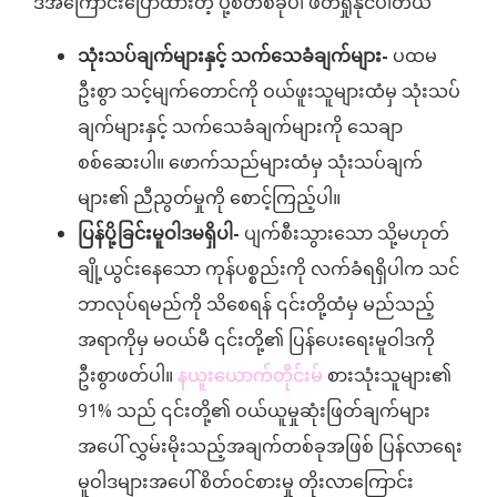
ဒီအကြောင်းပြောထားတဲ့ ပို့စ်တစ်ခုပါ ဖတ်ရှုနိုင်ပါတယ်
သုံးသပ်ချက်များနှင့် သက်သေခံချက်များ-
ပထမ
ဦးစွာ သင့်မျက်တောင်ကို ဝယ်ဖူးသူများထံမှ သုံးသပ်
ချက်များနှင့် သက်သေခံချက်များကို သေချာ
စစ်ဆေးပါ။ ဖောက်သည်များထံမှ သုံးသပ်ချက်
များ၏ ညီညွတ်မှုကို စောင့်ကြည့်ပါ။
ပြန်ပို့ခြင်းမူဝါဒမရှိပါ-
ပျက်စီးသွားသော သို့မဟုတ်
ချို့ယွင်းနေသော ကုန်ပစ္စည်းကို လက်ခံရရှိပါက သင်
ဘာလုပ်ရမည်ကို သိစေရန် ၎င်းတို့ထံမှ မည်သည့်
အရာကိုမှ မဝယ်မီ ၎င်းတို့၏ ပြန်ပေးရေးမူဝါဒကို
ဦးစွာဖတ်ပါ။
နယူးယောက်တိုင်းမ်
စားသုံးသူများ၏
91% သည် ၎င်းတို့၏ ဝယ်ယူမှုဆုံးဖြတ်ချက်များ
အပေါ် လွှမ်းမိုးသည့်အချက်တစ်ခုအဖြစ် ပြန်လာရေး
မူဝါဒများအပေါ် စိတ်ဝင်စားမှု တိုးလာကြောင်း