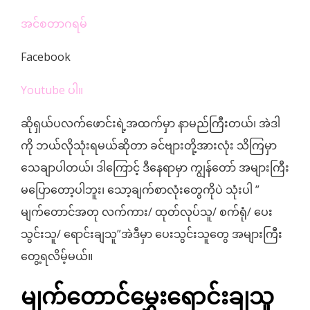
အင်စတာဂရမ်
Facebook
Youtube ပါ။
ဆိုရှယ်ပလက်ဖောင်းရဲ့အထက်မှာ နာမည်ကြီးတယ်၊ အဲဒါ
ကို ဘယ်လိုသုံးရမယ်ဆိုတာ ခင်ဗျားတို့အားလုံး သိကြမှာ
သေချာပါတယ်၊ ဒါကြောင့် ဒီနေရာမှာ ကျွန်တော် အများကြီး
မပြောတော့ပါဘူး၊ သော့ချက်စာလုံးတွေကိုပဲ သုံးပါ ”
မျက်တောင်အတု လက်ကား/ ထုတ်လုပ်သူ/ စက်ရုံ/ ပေး
သွင်းသူ/ ရောင်းချသူ”အဲဒီမှာ ပေးသွင်းသူတွေ အများကြီး
တွေ့ရလိမ့်မယ်။
မျက်တောင်မွှေးရောင်းချသူ