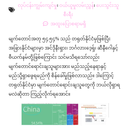
လုပ်ငန်းကျွမ်းကျင်မှု
၊
ဝယ်ယူမှုလမ်းညွှန်
၊
ပေးသွင်းသူ
စီးရီး
အထူးပြောစရာမရှိ
မျက်တောင်အတု ၅၄.၅၄% သည် တရုတ်နိုင်ငံမှဖြစ်ပြီး
အခြားနိုင်ငံများမှာ အင်ဒိုနီးရှား၊ ဘင်္ဂလားဒေ့ရှ်၊ ဆီနီဂေါနှင့်
ဗီယက်နမ်တို့ဖြစ်ကြောင်း သင်မသိရသော်လည်း
မျက်တောင်ရောင်းချသူများအား မည်သည့်နေရာနှင့်
မည်သို့ရှာဖွေရမည်ကို စိန်ခေါ်မှုဖြစ်လာသည်။ ဒါကြောင့်
တရုတ်နိုင်ငံမှာ မျက်တောင်ရောင်းချသူတွေကို ဘယ်လိုရှာရ
မလဲဆိုတာ ကြည့်လိုက်ရအောင်။