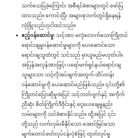
သက်သေပြခဲ့ကြောင်း အစီရင်ခံစာများတွင် ဖော်ပြ
ထားသည်။ ကောင်းပြီ၊ အများစုဘက်တွင်ရှိနေရန်
လုံခြုံသည်ဟုငါထင်သည်။
ဧည့်ဝန်ဆောင်မှု:
သင့်အား မလုံလောက်သောကြိုတင်
ရောင်းချမှုဝန်ဆောင်မှုများကို ပေးဆောင်သော
ရောင်းချသူထံတွင် သင်သည် မှာယူမည်မဟုတ်ပါ။
အပြန်အလှန်အားဖြင့်၊ ပရော်ဖက်ရှင်နယ်ရောင်းချ
သူများသာ သင့်လိုအပ်ချက်အတွက် ထိပ်တန်း
ဝန်ဆောင်မှုကို ပေးဆောင်မည်ဖြစ်သည်။ ၎င်းတို့၏
ကြိုတင်ပြောဆိုမှုအပြင် သင့်ဘတ်ဂျက်နှင့် အကိုက်
ညီဆုံး စိတ်ကြိုက်ဒီဇိုင်းနှင့် ငွေပေးချေမှုနည်း
လမ်းများကို သင်ခံစားနိုင်သည်။ ထို့အပြင် ၎င်း
တို့သည် လက်လှမ်းမီနိုင်သော အောင်မြင်သော
မျက်တောင်ခတ်လုပ်ငန်းပုံစံဖြင့် ထုတ်လုပ်မှု