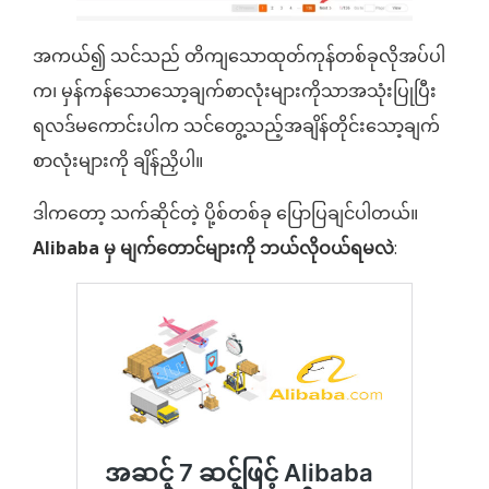
အကယ်၍ သင်သည် တိကျသောထုတ်ကုန်တစ်ခုလိုအပ်ပါ
က၊ မှန်ကန်သောသော့ချက်စာလုံးများကိုသာအသုံးပြုပြီး
ရလဒ်မကောင်းပါက သင်တွေ့သည့်အချိန်တိုင်းသော့ချက်
စာလုံးများကို ချိန်ညှိပါ။
ဒါကတော့ သက်ဆိုင်တဲ့ ပို့စ်တစ်ခု ပြောပြချင်ပါတယ်။
Alibaba မှ မျက်တောင်များကို ဘယ်လိုဝယ်ရမလဲ
: