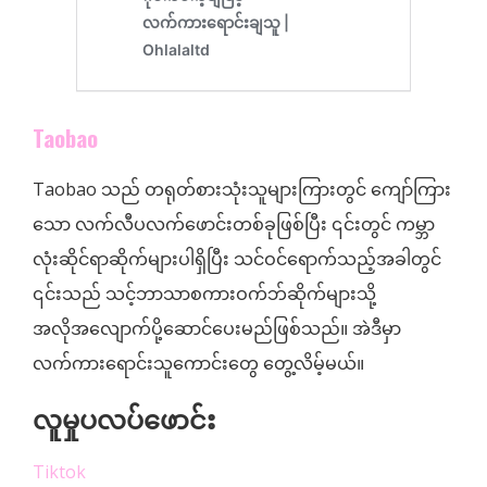
Taobao
Taobao သည် တရုတ်စားသုံးသူများကြားတွင် ကျော်ကြား
သော လက်လီပလက်ဖောင်းတစ်ခုဖြစ်ပြီး ၎င်းတွင် ကမ္ဘာ
လုံးဆိုင်ရာဆိုက်များပါရှိပြီး သင်ဝင်ရောက်သည့်အခါတွင်
၎င်းသည် သင့်ဘာသာစကားဝက်ဘ်ဆိုက်များသို့
အလိုအလျောက်ပို့ဆောင်ပေးမည်ဖြစ်သည်။ အဲဒီမှာ
လက်ကားရောင်းသူကောင်းတွေ တွေ့လိမ့်မယ်။
လူမှုပလပ်ဖောင်း
Tiktok