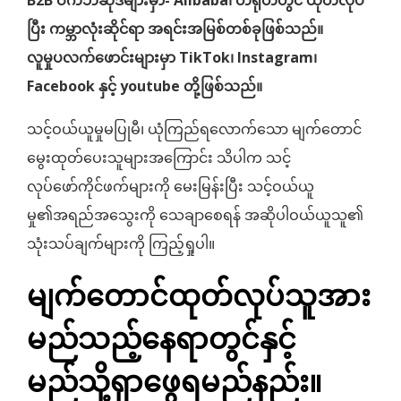
B2B ဝက်ဘ်ဆိုဒ်များမှာ- Alibaba၊ တရုတ်တွင် ထုတ်လုပ်
ပြီး ကမ္ဘာလုံးဆိုင်ရာ အရင်းအမြစ်တစ်ခုဖြစ်သည်။
လူမှုပလက်ဖောင်းများမှာ TikTok၊ Instagram၊
Facebook နှင့် youtube တို့ဖြစ်သည်။
သင့်ဝယ်ယူမှုမပြုမီ၊ ယုံကြည်ရလောက်သော မျက်တောင်
မွေးထုတ်ပေးသူများအကြောင်း သိပါက သင့်
လုပ်ဖော်ကိုင်ဖက်များကို မေးမြန်းပြီး သင့်ဝယ်ယူ
မှု၏အရည်အသွေးကို သေချာစေရန် အဆိုပါဝယ်ယူသူ၏
သုံးသပ်ချက်များကို ကြည့်ရှုပါ။
မျက်တောင်ထုတ်လုပ်သူအား
မည်သည့်နေရာတွင်နှင့်
မည်သို့ရှာဖွေရမည်နည်း။