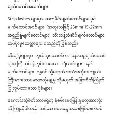
မျက်တောင်အဆက်များ
.
Strip lashes များမှာ- ဓာတုမိုင်းမျက်တောင်များ၊ မှင်
မျက်တောင်အစစ်များ၊ (အထူးသဖြင့် 25mm၊ 15-22mm
အရှည်ရှိမျက်တောင်များ)၊ သီးသန့်တံဆိပ်မျက်တောင်များ
ထုပ်ပိုးမှုသေတ္တာများ စသည်တို့ဖြစ်သည်။
တိုးချဲ့မှုများမှာ- လွယ်ကူသောပန်ကာ၊ မုန်လာဥမျက်တောင်
များ၊ ကြိုတင်ပြုလုပ်ထားသော ပရိသတ်များ၊ မန်ဂါ
မျက်တောင်များ၊ ဂန္ထဝင် သို့မဟုတ် အသံအတိုးအကျယ်၊
ကြီးမားသောပမာဏတိုးချဲ့မှု သို့မဟုတ် အခြားစိတ်ကြိုက်
ပြုလုပ်ထားသော ပုံစံများ။
မကောင်းတဲ့စိတ်ထားမရှိတဲ့ စုံစမ်းမေးမြန်းမှုတွေအားလုံး
ကို ကြိုဆိုပါတယ်၊ သင်ဟာ စတင်သူအသစ်ဖြစ်စေ၊ မိခင်