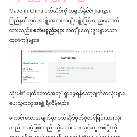
Made-in-China ဝဘ်ဆိုဒ်ကို တရုတ်နိုင်ငံ၊ Jiangsu
ပြည်နယ်တွင် အမျိုးအစားအမျိုးမျိုးဖြင့် တည်ဆောက်
ထားသည်။
စက်ပစ္စည်းများ
အကျိုးကျေးဇူးများသော
ထုတ်ကုန်များ။
သုံးပါ။” မျက်တောင်အတု” ရှာဖွေရန်သော့ချက်စာလုံးများ၊
ပေးသွင်းသူအချို့ရှိလိမ့်မည်။
ကောင်းသောအချက်မှာ ဝဘ်ဆိုဒ်မှတ်ပုံတင်ခြင်းအားလုံး
သည် အခမဲ့ဖြစ်သည်၊ သို့သော်၊ ပေးသွင်းသူတစ်ဦးကို