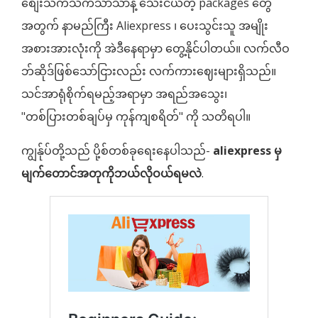
စျေးသက်သက်သာသာနဲ့ သေးငယ်တဲ့ packages တွေ
အတွက် နာမည်ကြီး Aliexpress ၊ ပေးသွင်းသူ အမျိုး
အစားအားလုံးကို အဲဒီနေရာမှာ တွေ့နိုင်ပါတယ်။ လက်လီဝ
ဘ်ဆိုဒ်ဖြစ်သော်ငြားလည်း လက်ကားဈေးများရှိသည်။
သင်အာရုံစိုက်ရမည့်အရာမှာ အရည်အသွေး၊
"တစ်ပြားတစ်ချပ်မှ ကုန်ကျစရိတ်" ကို သတိရပါ။
ကျွန်ုပ်တို့သည် ပို့စ်တစ်ခုရေးနေပါသည်-
aliexpress မှ
မျက်တောင်အတုကိုဘယ်လိုဝယ်ရမလဲ
.