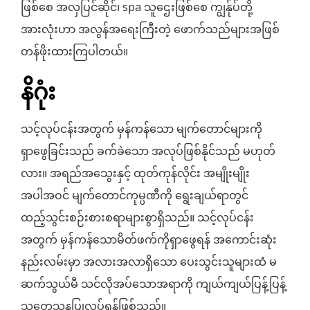
ဖြစ်စေ အလှပြင်ဆိုင်၊ spa သူဌေးဖြစ်စေ ကျွန်ုပ်တို့
အားလုံးဟာ အလွန်အရေးကြီးတဲ့ ဖောက်သည်များအဖြစ်
တန်ဖိုးထားကြပါတယ်။
နိဂုံး
သင့်လုပ်ငန်းအတွက် မှန်ကန်သော မျက်တောင်များကို
ရှာဖွေခြင်းသည် ခက်ခဲသော အလုပ်ဖြစ်နိုင်သည် မဟုတ်
လား။ အရည်အသွေးနှင့် ထုတ်ကုန်လိုင်း အမျိုးမျိုး
အပါအဝင် မျက်တောင်ကုမ္ပဏီကို ရွေးချယ်ရာတွင်
ထည့်သွင်းစဉ်းစားစရာများစွာရှိသည်။ သင့်လုပ်ငန်း
အတွက် မှန်ကန်သောမိတ်ဖက်ကိုရှာဖွေရန် အကောင်းဆုံး
နည်းလမ်းမှာ အလားအလာရှိသော ပေးသွင်းသူများထံ မ
ဆက်သွယ်မီ သင်လိုအပ်သောအရာကို ကျယ်ကျယ်ပြန့်ပြန့်
သုတေသနပြုလုပ်ရန်ဖြစ်သည်။