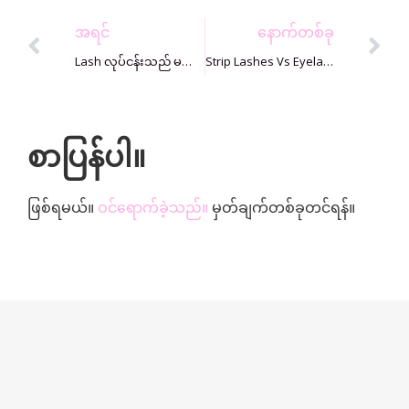
အရင်
နောက်တစ်ခု
Lash လုပ်ငန်းသည် မည်မျှ အကျိုးရှိသနည်း။
Strip Lashes Vs Eyelash Extensions- မင်းအတွက် ဘယ်အရာက သင့်တော်လဲ။
စာပြန်ပါ။
ဖြစ်ရမယ်။
ဝင်ရောက်ခဲ့သည်။
မှတ်ချက်တစ်ခုတင်ရန်။