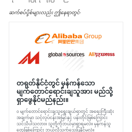
ဆက်စပ်ပို့စ်များလည်း ဤနေရာတွင်-