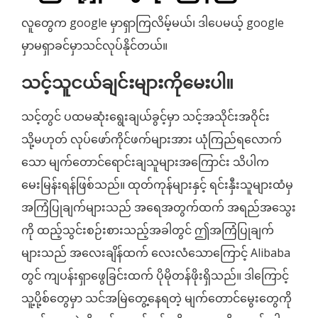
လူတွေက google မှာရှာကြလိမ့်မယ်၊ ဒါပေမယ့် google
မှာမရှာခင်မှာသင်လုပ်နိုင်တယ်။
သင့်သူငယ်ချင်းများကိုမေးပါ။
သင့်တွင် ပထမဆုံးရွေးချယ်ခွင့်မှာ သင့်အသိုင်းအဝိုင်း
သို့မဟုတ် လုပ်ဖော်ကိုင်ဖက်များအား ယုံကြည်ရလောက်
သော မျက်တောင်ရောင်းချသူများအကြောင်း သိပါက
မေးမြန်းရန်ဖြစ်သည်။ ထုတ်ကုန်များနှင့် ရင်းနှီးသူများထံမှ
အကြံပြုချက်များသည် အရေအတွက်ထက် အရည်အသွေး
ကို ထည့်သွင်းစဉ်းစားသည့်အခါတွင် ဤအကြံပြုချက်
များသည် အလေးချိန်ထက် လေးလံသောကြောင့် Alibaba
တွင် ကျပန်းရှာဖွေခြင်းထက် ပိုမိုတန်ဖိုးရှိသည်။ ဒါကြောင့်
သူ့ပို့စ်တွေမှာ သင်အမြဲတွေ့နေရတဲ့ မျက်တောင်မွေးတွေကို