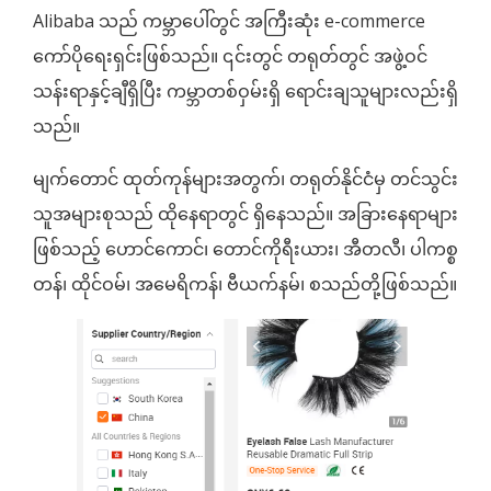
Alibaba သည် ကမ္ဘာပေါ်တွင် အကြီးဆုံး e-commerce
ကော်ပိုရေးရှင်းဖြစ်သည်။ ၎င်းတွင် တရုတ်တွင် အဖွဲ့ဝင်
သန်းရာနှင့်ချီရှိပြီး ကမ္ဘာတစ်ဝှမ်းရှိ ရောင်းချသူများလည်းရှိ
သည်။
မျက်တောင် ထုတ်ကုန်များအတွက်၊ တရုတ်နိုင်ငံမှ တင်သွင်း
သူအများစုသည် ထိုနေရာတွင် ရှိနေသည်။ အခြားနေရာများ
ဖြစ်သည့် ဟောင်ကောင်၊ တောင်ကိုရီးယား၊ အီတလီ၊ ပါကစ္စ
တန်၊ ထိုင်ဝမ်၊ အမေရိကန်၊ ဗီယက်နမ်၊ စသည်တို့ဖြစ်သည်။