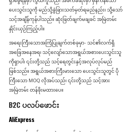
ရှာဖွေရန်မှာ လွယ်ကူသည်၊ အခက်ခဲဆုံးမှာ မှန်ကန်သော
ပေးသွင်းသူကို မည်သို့ခွဲခြားသတ်မှတ်ရမည်နည်း၊ သို့သော်
သင့်အချိန်ကုန်ပါသည်။ ဆုံးဖြတ်ချက်မချခင် အမြဲတမ်း
နှိုင်းယှဉ်ကြည့်ပါ။
အရေးကြီးသောအကြံပြုချက်တစ်ခုမှာ- သင်၏လက်ရှိ
အခြေအနေအရ၊ သင့်လျော်သောအရွယ်အစားပေးသွင်းသူ
ကိုရှာပါ၊ ၎င်းတို့သည် သင့်ရေတွင်းနှင့်အလုပ်လုပ်မည်
ဖြစ်သည်။ အရွယ်အစားကြီးမားသော ပေးသွင်းသူတွင် ပို
ကြီးသော MOQ လိုအပ်သည်၊ ၎င်းတို့သည် သင့်အား
အမြဲတမ်း တန်ဖိုးမထားပေ။
B2C ပလပ်ဖောင်း
AliExpress