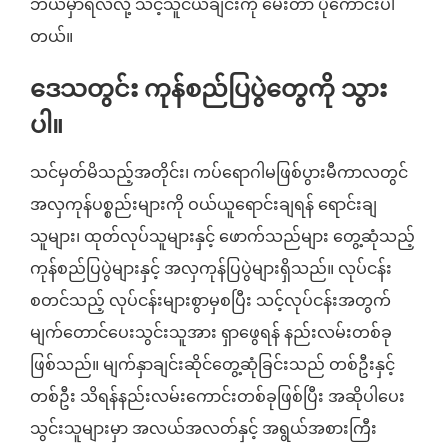
ဘယ်မှာရလဲလို့ သင့်သူငယ်ချင်းကို မေးတာ ပိုကောင်းပါ
တယ်။
ဒေသတွင်း ကုန်စည်ပြပွဲတွေကို သွား
ပါ။
သင်မှတ်မိသည့်အတိုင်း၊ ကပ်ရောဂါမဖြစ်ပွားမီကာလတွင်
အလှကုန်ပစ္စည်းများကို ဝယ်ယူရောင်းချရန် ရောင်းချ
သူများ၊ ထုတ်လုပ်သူများနှင့် ဖောက်သည်များ တွေ့ဆုံသည့်
ကုန်စည်ပြပွဲများနှင့် အလှကုန်ပြပွဲများရှိသည်။ လုပ်ငန်း
စတင်သည့် လုပ်ငန်းများစွာမှစပြီး သင့်လုပ်ငန်းအတွက်
မျက်တောင်ပေးသွင်းသူအား ရှာဖွေရန် နည်းလမ်းတစ်ခု
ဖြစ်သည်။ မျက်နှာချင်းဆိုင်တွေ့ဆုံခြင်းသည် တစ်ဦးနှင့်
တစ်ဦး သိရန်နည်းလမ်းကောင်းတစ်ခုဖြစ်ပြီး အဆိုပါပေး
သွင်းသူများမှာ အလယ်အလတ်နှင့် အရွယ်အစားကြီး