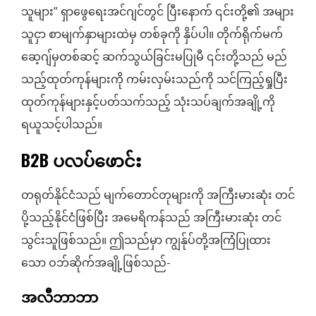
သူများ” ရှာဖွေရေးအင်ဂျင်တွင် ပြီးနောက် ၎င်းတို့၏ အများ
သူငှာ စာမျက်နှာများထဲမှ တစ်ခုကို နှိပ်ပါ။ တိုက်ရိုက်မက်
ဆေ့ဂျ်မှတစ်ဆင့် ဆက်သွယ်ခြင်းမပြုမီ ၎င်းတို့သည် မည်
သည့်ထုတ်ကုန်များကို ကမ်းလှမ်းသည်ကို သင်ကြည့်ရှုပြီး
ထုတ်ကုန်များနှင့်ပတ်သက်သည့် သုံးသပ်ချက်အချို့ကို
ရယူသင့်ပါသည်။
B2B ပလပ်ဖောင်း
တရုတ်နိုင်ငံသည် မျက်တောင်တုများကို အကြီးမားဆုံး တင်
ပို့သည့်နိုင်ငံဖြစ်ပြီး အမေရိကန်သည် အကြီးမားဆုံး တင်
သွင်းသူဖြစ်သည်။ ဤသည်မှာ ကျွန်ုပ်တို့အကြံပြုထား
သော ဝဘ်ဆိုက်အချို့ဖြစ်သည်-
အလီဘာဘာ