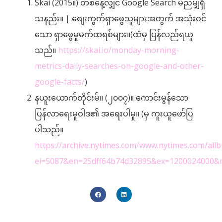
Skai (2015။) တစ်နေ့လျှင် Google Search မည်မျှရှိ
သနည်း။ | စျေးကွက်ရှာဖွေသူများအတွက် အသုံးဝင်
သော ရှာဖွေမှုမက်ထရစ်များ။(ထံမှ ပြန်လည်ရယူ
သည်။
https://skai.io/monday-morning-
metrics-daily-searches-on-google-and-other-
google-facts/
)
နယူးယောက်တိုင်းမ်။ (၂၀၀၇)။ ကောင်းမွန်သော
ပြန်လာရေးမူဝါဒ၏ အရေးပါမှု။ (မှ ကူးယူဖော်ပြ
ပါသည်။
https://archive.nytimes.com/www.nytimes.com/all
ei=5087&en=25dff64b74d32895&ex=1200024000&m