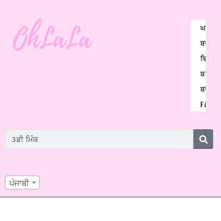
ਘਰ
ਬਾਰਸ਼ਾਂ
ਵਿਗਸ
ਬਲੌਗ
ਬਾਰੇ
FAQ
ਪੰਜਾਬੀ