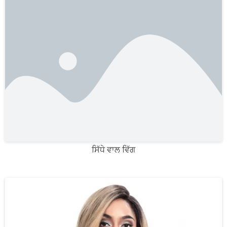
ਸਿੱਧੇ ਵਾਲ ਵਿੱਗ