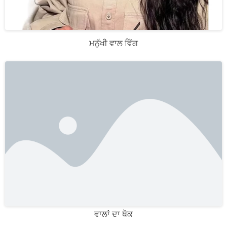
ਮਨੁੱਖੀ ਵਾਲ ਵਿੱਗ
ਵਾਲਾਂ ਦਾ ਥੋਕ