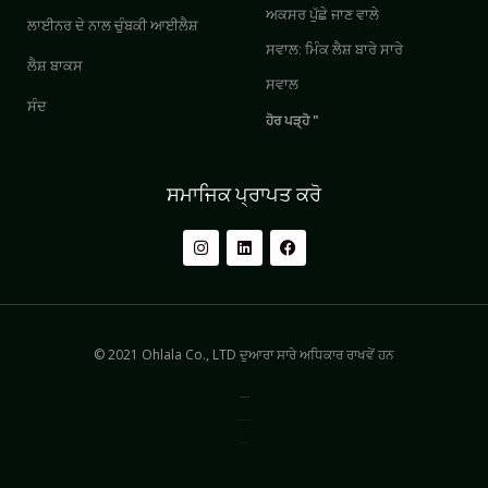
ਅਕਸਰ ਪੁੱਛੇ ਜਾਣ ਵਾਲੇ
ਲਾਈਨਰ ਦੇ ਨਾਲ ਚੁੰਬਕੀ ਆਈਲੈਸ਼
ਸਵਾਲ: ਮਿੰਕ ਲੈਸ਼ ਬਾਰੇ ਸਾਰੇ
ਲੈਸ਼ ਬਾਕਸ
ਸਵਾਲ
ਸੰਦ
ਹੋਰ ਪੜ੍ਹੋ "
ਸਮਾਜਿਕ ਪ੍ਰਾਪਤ ਕਰੋ
© 2021 Ohlala Co., LTD ਦੁਆਰਾ ਸਾਰੇ ਅਧਿਕਾਰ ਰਾਖਵੇਂ ਹਨ
Privacy & Policy
ਵਰਤੋ ਦੀਆਂ ਸ਼ਰਤਾਂ
ਸਾਈਟਮੈਪ