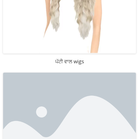
ਪੱਟੀ ਵਾਲ wigs