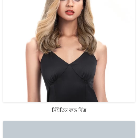
ਸਿੰਥੈਟਿਕ ਵਾਲ ਵਿੱਗ