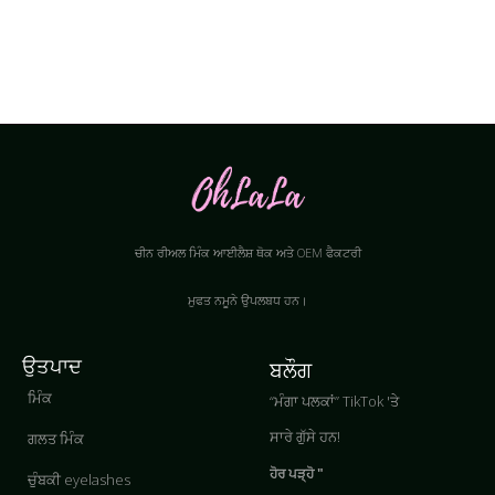
ਚੀਨ ਰੀਅਲ ਮਿੰਕ ਆਈਲੈਸ਼ ਥੋਕ ਅਤੇ OEM ਫੈਕਟਰੀ
ਮੁਫਤ ਨਮੂਨੇ ਉਪਲਬਧ ਹਨ।
ਉਤਪਾਦ
ਬਲੌਗ
ਮਿੰਕ
“ਮੰਗਾ ਪਲਕਾਂ” TikTok 'ਤੇ
ਸਾਰੇ ਗੁੱਸੇ ਹਨ!
ਗਲਤ ਮਿੰਕ
ਹੋਰ ਪੜ੍ਹੋ "
ਚੁੰਬਕੀ eyelashes