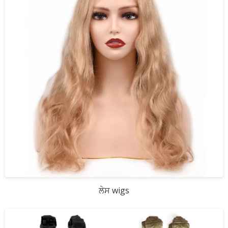
ਲੇਸ wigs