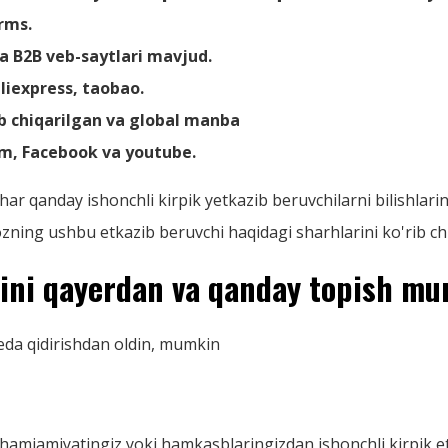
orms.
va B2B veb-saytlari mavjud.
aliexpress, taobao.
ab chiqarilgan va global manba
am, Facebook va youtube.
har qanday ishonchli kirpik yetkazib beruvchilarni bilishlari
jozning ushbu etkazib beruvchi haqidagi sharhlarini ko'rib ch
hini qayerdan va qanday topish m
leda qidirishdan oldin, mumkin
z hamjamiyatingiz yoki hamkasblaringizdan ishonchli kirpik e