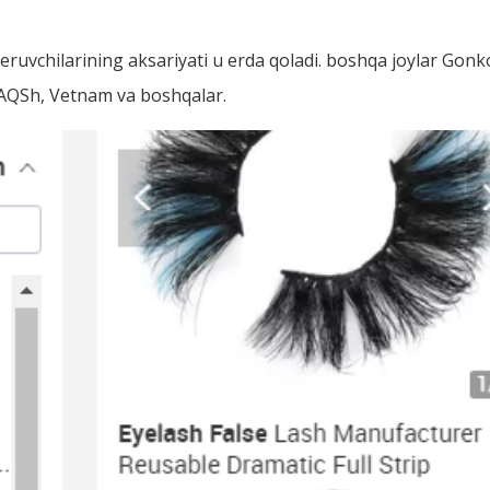
eruvchilarining aksariyati u erda qoladi. boshqa joylar Gon
, AQSh, Vetnam va boshqalar.