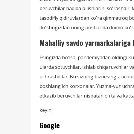
beruvchilar haqida bilishlarini so'rashdir.
tasodifiy qidiruvlardan ko'ra qimmatroq bo'
do'stingizdan uning postlarida doimo ko'ra
Mahalliy savdo yarmarkalariga 
Esingizda bo'lsa, pandemiyadan oldingi ku
ularda sotuvchilar, ishlab chiqaruvchilar v
uchrashdilar. Bu sizning biznesingiz uchun
boshlang'ich korxonalar. Yuzma-yuz uchras
etkazib beruvchilar nisbatan o'rta va katta
keyin,
Google