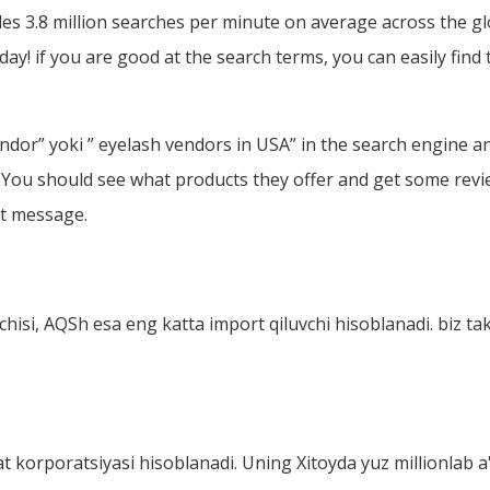
es 3.8 million searches per minute on average across the g
day! if you are good at the search terms, you can easily find 
endor
” yoki ”
eyelash vendors in USA
”
in the search engine a
s. You should see what products they offer and get some rev
ct message.
chisi, AQSh esa eng katta import qiluvchi hisoblanadi. biz tak
t korporatsiyasi hisoblanadi. Uning Xitoyda yuz millionlab a'