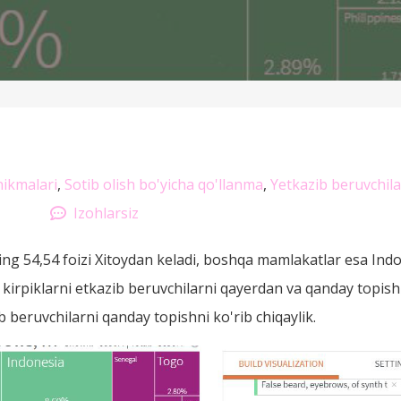
nikmalari
,
Sotib olish bo'yicha qo'llanma
,
Yetkazib beruvchila
Izohlarsiz
rning 54,54 foizi Xitoydan keladi, boshqa mamlakatlar esa Ind
rpiklarni etkazib beruvchilarni qayerdan va qanday topish 
ib beruvchilarni qanday topishni ko'rib chiqaylik.