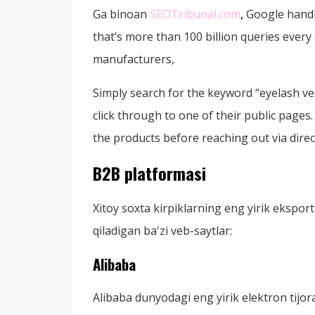
Ga binoan
SEOTribunal.com
,
Google handl
that’s more than 100 billion queries every 
manufacturers,
Simply search for the keyword
“
eyelash v
click through to one of their public page
the products before reaching out via dire
B2B platformasi
Xitoy soxta kirpiklarning eng yirik eksport
qiladigan ba'zi veb-saytlar:
Alibaba
Alibaba dunyodagi eng yirik elektron tijora