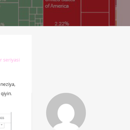
r seriyasi
oneziya,
qiyin.