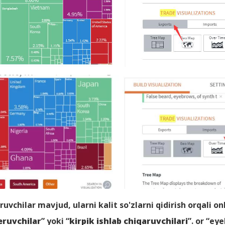
uvchilar mavjud, ularni kalit so'zlarni qidirish orqali o
eruvchilar
” yoki “
kirpik ishlab chiqaruvchilari
”. or “ey