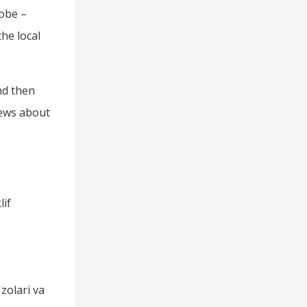
lobe
–
the local
nd then
iews about
lif
zolari va