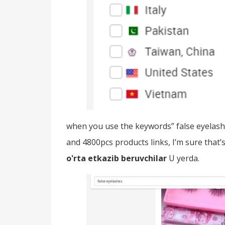
when you use the keywords
”
false eyelas
and 4800pcs products links, I’m sure that’
o'rta etkazib beruvchilar
U yerda.