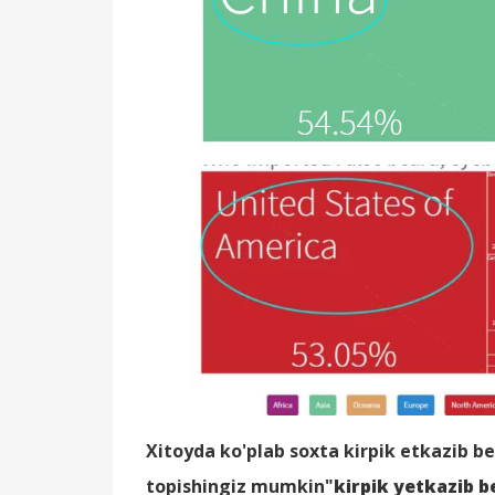
Xitoyda ko'plab soxta kirpik etkazib ber
topishingiz mumkin"
kirpik yetkazib b