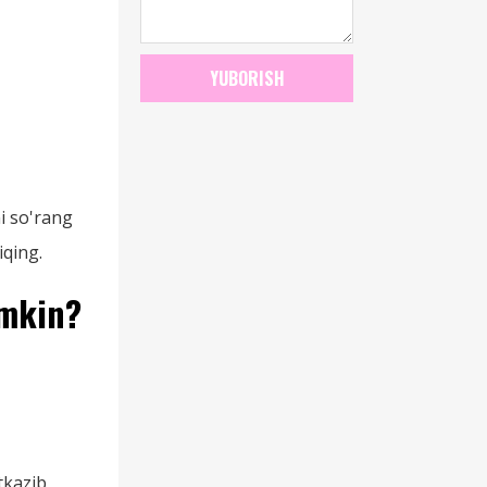
YUBORISH
ni so'rang
iqing.
umkin?
tkazib