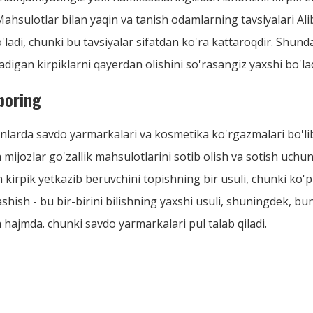
 Mahsulotlar bilan yaqin va tanish odamlarning tavsiyalari Al
ladi, chunki bu tavsiyalar sifatdan ko'ra kattaroqdir. Shunda
digan kirpiklarni qayerdan olishini so'rasangiz yaxshi bo'lad
boring
nlarda savdo yarmarkalari va kosmetika ko'rgazmalari bo'lib
a mijozlar go'zallik mahsulotlarini sotib olish va sotish uchu
 kirpik yetkazib beruvchini topishning bir usuli, chunki ko'p
hish - bu bir-birini bilishning yaxshi usuli, shuningdek, bu
 hajmda. chunki savdo yarmarkalari pul talab qiladi.