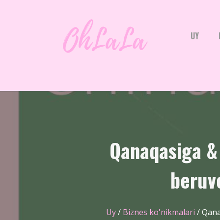
UY
Qanaqasiga & 
beruv
Uy
/
Biznes ko'nikmalari
/ Qana