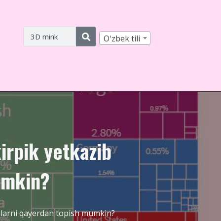
Oʻzbek tili
irpik yetkazib
umkin?
ilarni qayerdan topish mumkin?