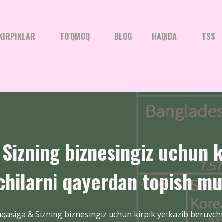
KIRPIKLAR
TO'QMOQ
BLOG
HAQIDA
TSS
Sizning biznesingiz uchun k
chilarni qayerdan topish m
qasiga & Sizning biznesingiz uchun kirpik yetkazib beruvch