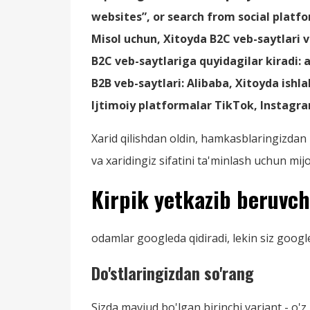
websites
”
, or search from social platf
Misol uchun, Xitoyda B2C veb-saytlari 
B2C veb-saytlariga quyidagilar kiradi: 
B2B veb-saytlari: Alibaba, Xitoyda ishl
Ijtimoiy platformalar TikTok, Instagr
Xarid qilishdan oldin, hamkasblaringizdan 
va xaridingiz sifatini ta'minlash uchun mi
Kirpik yetkazib beruvc
odamlar googleda qidiradi, lekin siz goog
Do'stlaringizdan so'rang
Sizda mavjud bo'lgan birinchi variant - o'