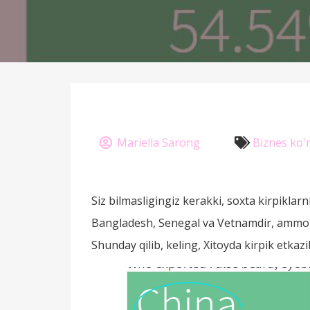
Mariella Sarong
Biznes ko'
Siz bilmasligingiz kerakki, soxta kirpikla
Bangladesh, Senegal va Vetnamdir, ammo ki
Shunday qilib, keling, Xitoyda kirpik etkaz