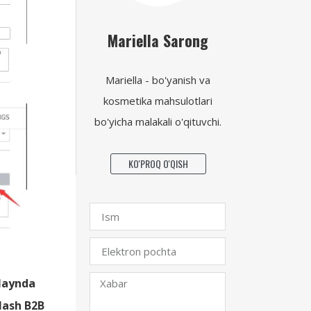
Mariella Sarong
Mariella - bo'yanish va
kosmetika mahsulotlari
bo'yicha malakali o'qituvchi.
KO'PROQ O'QISH
nlaynda
elash B2B