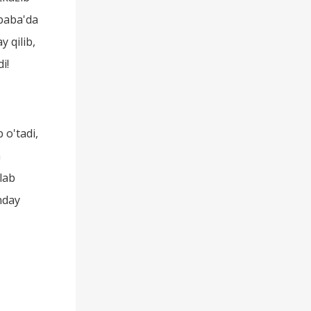
ibaba'da
y qilib,
i!
 o'tadi,
n
lab
nday